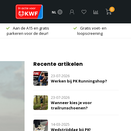
0
NL
Aan de A15 en gratis
Gratis voet- en
parkeren voor de deur!
loopscreening
Recente artikelen
23-07-2026
Werken bij PK Runningshop?
23-07-2026
Wanneer kies je voor
trailrunschoenen?
14-03-2025
Wedstrijddag bij PK!