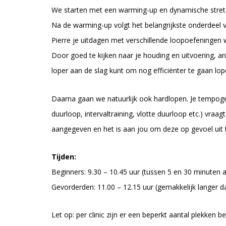
We starten met een warming-up en dynamische stret
Na de warming-up volgt het belangrijkste onderdeel va
Pierre je uitdagen met verschillende loopoefeningen 
Door goed te kijken naar je houding en uitvoering, ana
loper aan de slag kunt om nog efficiënter te gaan lo
Daarna gaan we natuurlijk ook hardlopen. Je tempogevo
duurloop, intervaltraining, vlotte duurloop etc.) vr
aangegeven en het is aan jou om deze op gevoel uit 
Tijden:
Beginners: 9.30 – 10.45 uur (tussen 5 en 30 m
Gevorderden: 11.00 – 12.15 uur (gemakkelijk langer 
Let op: per clinic zijn er een beperkt aantal plekken