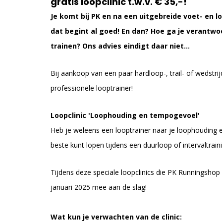
gratis loopclinic t.w.v. € 35,-!
Je komt bij PK en na een uitgebreide voet- en 
dat begint al goed! En dan? Hoe ga je verantwo
trainen? Ons advies eindigt daar niet…
Bij aankoop van een paar hardloop-, trail- of wedstrij
professionele looptrainer!
Loopclinic 'Loophouding en tempogevoel'
Heb je weleens een looptrainer naar je loophouding e
beste kunt lopen tijdens een duurloop of intervaltrain
Tijdens deze speciale loopclinics die PK Runningsho
januari 2025 mee aan de slag!
Wat kun je verwachten van de clinic: