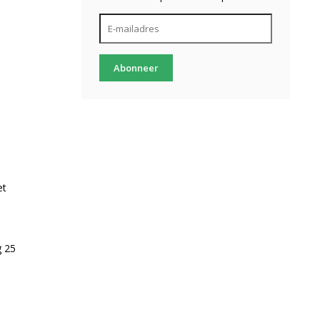
Abonneer
et
g 25