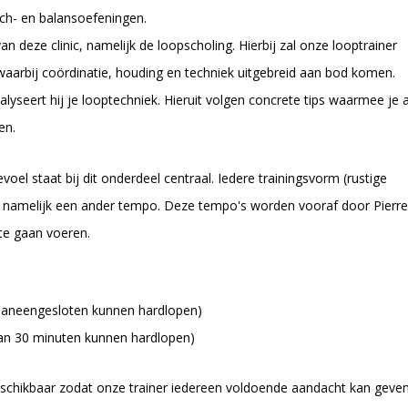
ch- en balansoefeningen.
n deze clinic, namelijk de loopscholing. Hierbij zal onze looptrainer
waarbij coördinatie, houding en techniek uitgebreid aan bod komen.
lyseert hij je looptechniek. Hieruit volgen concrete tips waarmee je a
pen.
el staat bij dit onderdeel centraal. Iedere trainingsvorm (rustige
aagt namelijk een ander tempo. Deze tempo's worden vooraf door Pierre
te gaan voeren.
inuten aaneengesloten kunnen hardlopen)
dan 30 minuten kunnen hardlopen)
 beschikbaar zodat onze trainer iedereen voldoende aandacht kan geven