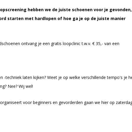
loopscreening hebben we de juiste schoenen voor je gevonden,
ord starten met hardlopen of hoe ga je op de juiste manier
dschoenen ontvang je een gratis loopclinic t.w.v. € 35,- van een
n -techniek laten kijken? Weet je op welke verschillende tempo's je h
ing? Nee? Wij wel!
p organiseert voor beginners en gevorderden gaan we hier op zaterda