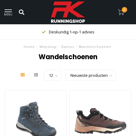
0
MENU
Deskundig 1-op-1 advies
Home
/
Webshop
/
Dames
/
Wandelschoenen
Wandelschoenen