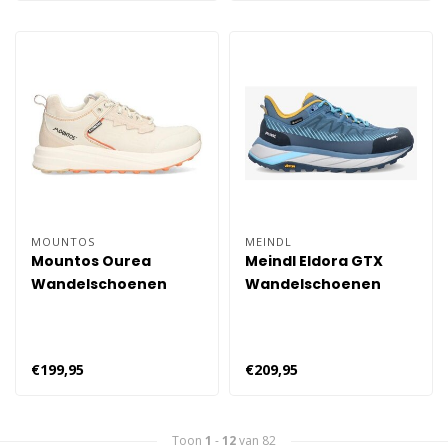
MOUNTOS
MEINDL
Mountos Ourea
Meindl Eldora GTX
Wandelschoenen
Wandelschoenen
Dames - Beige
Dames - Blauw
€199,95
€209,95
Toon
1
-
12
van 82