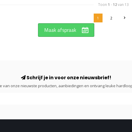
Toon
1
-
12
van 13
1
2
Maak afspraak
Schrijf je in voor onze nieuwsbrief!
gte van onze nieuwste producten, aanbiedingen en ontvang leuke hardloop