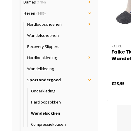
Dames
(1484)
Heren
(1480)
Hardloopschoenen
Wandelschoenen
Recovery Slippers
FALKE
Falke T
Hardloopkleding
Wandel
Wandelkleding
Sportondergoed
€23,95
Onderkleding
Hardloopsokken
Wandelsokken
Compressiekousen