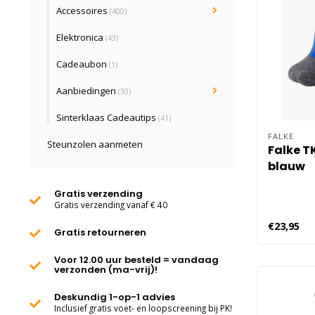
Accessoires
(400)
Elektronica
(43)
Cadeaubon
(1)
Aanbiedingen
(30)
Sinterklaas Cadeautips
(41)
FALKE
Steunzolen aanmeten
Falke T
blauw
Gratis verzending
Gratis verzending vanaf € 40
€23,95
Gratis retourneren
Voor 12.00 uur besteld = vandaag
verzonden (ma-vrij)!
Deskundig 1-op-1 advies
Inclusief gratis voet- en loopscreening bij PK!