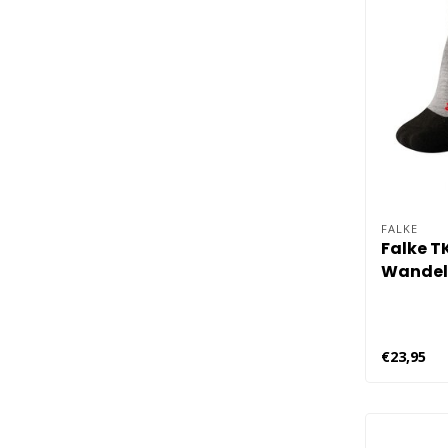
FALKE
Falke T
Wandels
€23,95