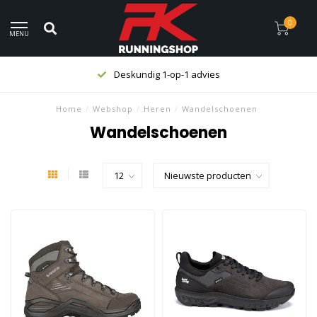
0
MENU
Deskundig 1-op-1 advies
Home
/
Webshop
/
Heren
/
Wandelschoenen
Wandelschoenen