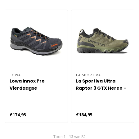
LOWA
LA SPORTIVA
Lowa Innox Pro
La Sportiva Ultra
Vierdaagse
Raptor 3 GTX Heren -
Wandelschoenen GTX
Groen
Lo Heren
€174,95
€184,95
Toon
1
-
12
van 82