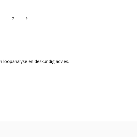
6
7
n loopanalyse en deskundig advies.