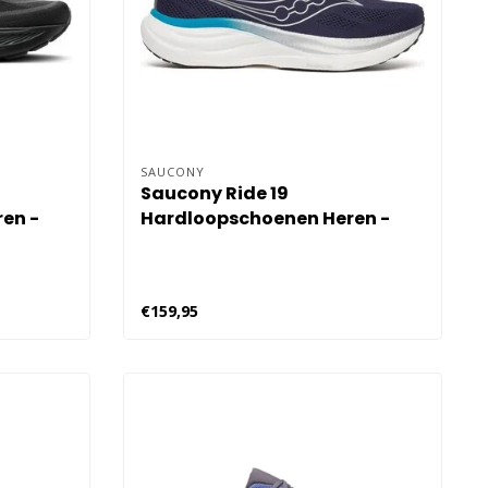
SAUCONY
Saucony Ride 19
en -
Hardloopschoenen Heren -
Zwart
€159,95