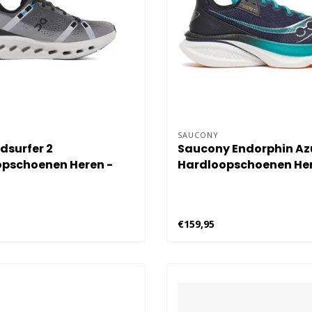
SAUCONY
dsurfer 2
Saucony Endorphin Az
pschoenen Heren -
Hardloopschoenen Her
Blauw
€159,95