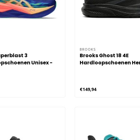
BROOKS
uperblast 3
Brooks Ghost 18 4E
pschoenen Unisex -
Hardloopschoenen Her
Zwart
€149,94