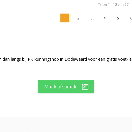
Toon
1
-
12
van 77
1
2
3
4
5
m dan langs bij PK Runningshop in Dodewaard voor een gratis voet- e
Maak afspraak