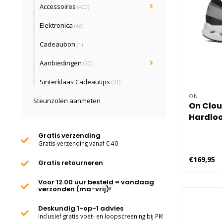
Accessoires
(400)
Elektronica
(43)
Cadeaubon
(1)
Aanbiedingen
(30)
Sinterklaas Cadeautips
(41)
ON
Steunzolen aanmeten
On Clou
Hardloo
Zwart
Gratis verzending
Gratis verzending vanaf € 40
€169,95
Gratis retourneren
Voor 12.00 uur besteld = vandaag
verzonden (ma-vrij)!
Deskundig 1-op-1 advies
Inclusief gratis voet- en loopscreening bij PK!