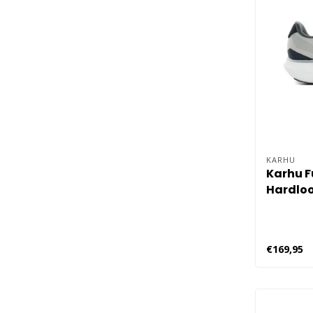
KARHU
Karhu F
Hardloo
Grijs
€169,95