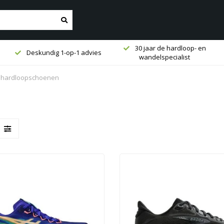
30 jaar de hardloop- en
Deskundig 1-op-1 advies
wandelspecialist
e hardloopschoenen