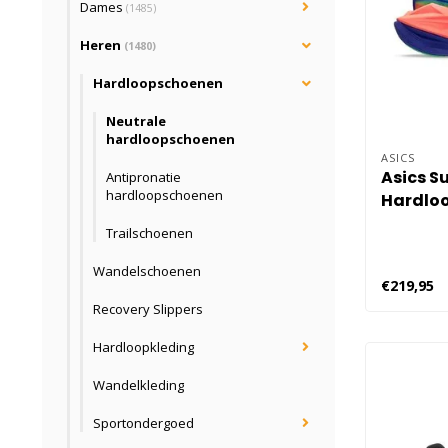
Dames
(1485)
Heren
(1480)
Hardloopschoenen
Neutrale
hardloopschoenen
ASICS
Asics S
Antipronatie
hardloopschoenen
Hardloo
Oranje
Trailschoenen
Wandelschoenen
€219,95
Recovery Slippers
Hardloopkleding
Wandelkleding
Sportondergoed