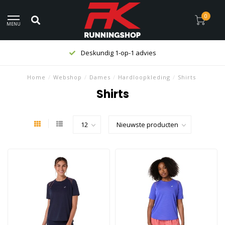
0
MENU
Deskundig 1-op-1 advies
Home
/
Webshop
/
Dames
/
Hardloopkleding
/
Shirts
Shirts