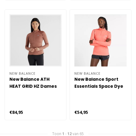
NEW BALANCE
NEW BALANCE
New Balance ATH
New Balance Sport
HEAT GRID HZ Dames
Essentials Space Dye
EAT
Qua Dames PTF
€84,95
€54,95
Toon
1
-
12
van 65