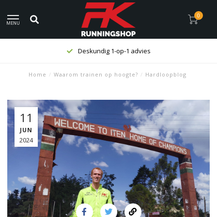
0
MENU
Deskundig 1-op-1 advies
Home
/
Waarom trainen op hoogte?
/
Hardloopblog
11
JUN
2024