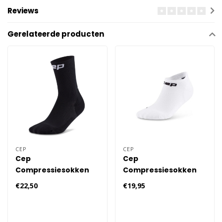
Reviews
Gerelateerde producten
CEP
CEP
Cep
Cep
Compressiesokken
Compressiesokken
5.0 Mid Cut Dames -
5.0 No Show Dames
€22,50
€19,95
Zwart