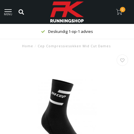
0
MENU
Deskundig 1-op-1 advies
Home
/
Cep Compressiesokken Mid Cut Dames