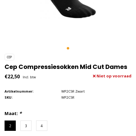
CEP
Cep Compressiesokken Mid Cut Dames
€22,50
Niet op voorraad
Incl. btw
Artikelnummer:
WP2C5R Zwart
SKU:
WP2C5R
Maat:
*
2
3
4