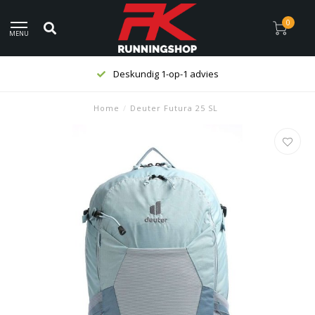
0
MENU
Deskundig 1-op-1 advies
Home
/
Deuter Futura 25 SL