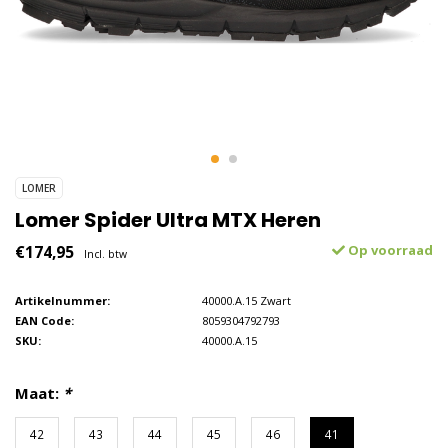
LOMER
Lomer Spider Ultra MTX Heren
€174,95
Op voorraad
Incl. btw
Artikelnummer:
40000.A.15 Zwart
EAN Code:
8059304792793
SKU:
40000.A.15
Maat:
*
42
43
44
45
46
41