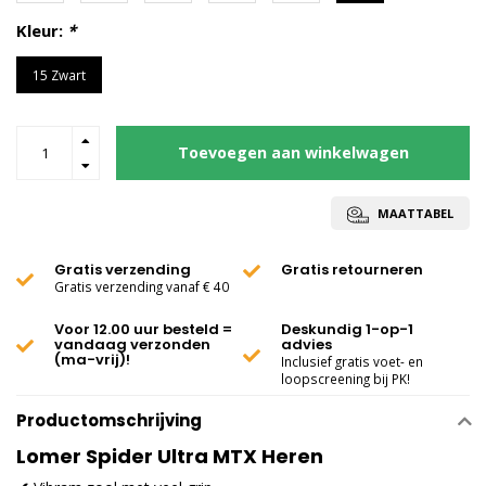
Kleur:
*
15 Zwart
Toevoegen aan winkelwagen
MAATTABEL
Gratis verzending
Gratis retourneren
Gratis verzending vanaf € 40
Voor 12.00 uur besteld =
Deskundig 1-op-1
vandaag verzonden
advies
(ma-vrij)!
Inclusief gratis voet- en
loopscreening bij PK!
Productomschrijving
Lomer Spider Ultra MTX Heren