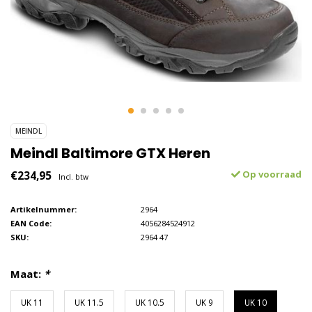
MEINDL
Meindl Baltimore GTX Heren
€234,95
Op voorraad
Incl. btw
Artikelnummer:
2964
EAN Code:
4056284524912
SKU:
2964 47
Maat:
*
UK 11
UK 11.5
UK 10.5
UK 9
UK 10