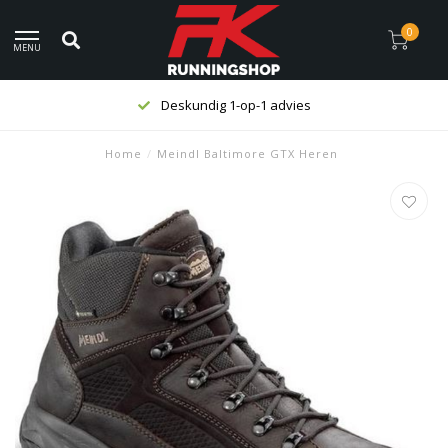
0
MENU
Deskundig 1-op-1 advies
Home
/
Meindl Baltimore GTX Heren