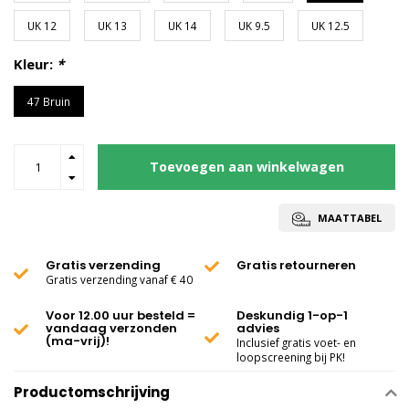
UK 12
UK 13
UK 14
UK 9.5
UK 12.5
Kleur:
*
47 Bruin
Toevoegen aan winkelwagen
MAATTABEL
Gratis verzending
Gratis retourneren
Gratis verzending vanaf € 40
Voor 12.00 uur besteld =
Deskundig 1-op-1
vandaag verzonden
advies
(ma-vrij)!
Inclusief gratis voet- en
loopscreening bij PK!
Productomschrijving