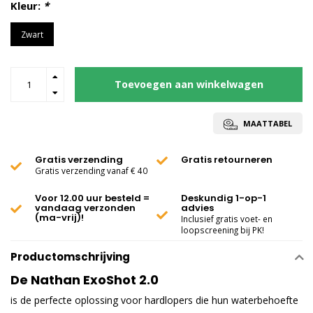
Kleur:
*
Zwart
Toevoegen aan winkelwagen
MAATTABEL
Gratis verzending
Gratis retourneren
Gratis verzending vanaf € 40
Voor 12.00 uur besteld =
Deskundig 1-op-1
vandaag verzonden
advies
(ma-vrij)!
Inclusief gratis voet- en
loopscreening bij PK!
Productomschrijving
De Nathan ExoShot 2.0
is de perfecte oplossing voor hardlopers die hun waterbehoefte