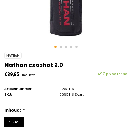
NATHAN
Nathan exoshot 2.0
€39,95
Op voorraad
Incl. btw
Artikelnummer:
00960116
SKU:
00960116 Zwart
Inhoud:
*
414ml