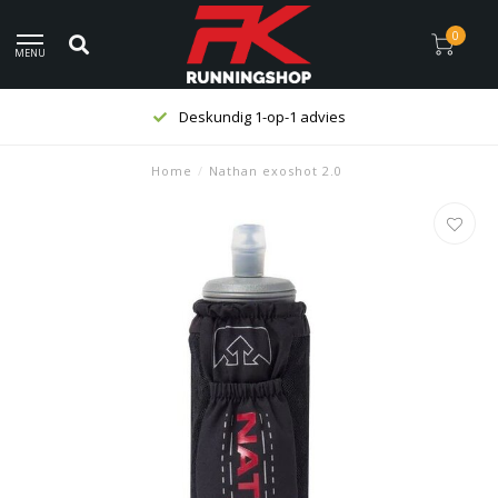
0
MENU
Deskundig 1-op-1 advies
Home
/
Nathan exoshot 2.0