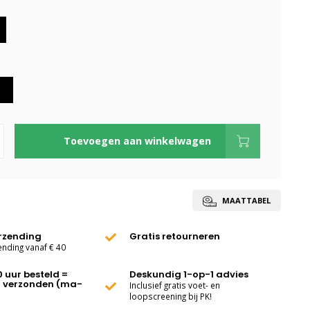
Toevoegen aan winkelwagen
MAATTABEL
erzending
Gratis retourneren
ending vanaf € 40
0 uur besteld =
Deskundig 1-op-1 advies
 verzonden (ma-
Inclusief gratis voet- en
loopscreening bij PK!