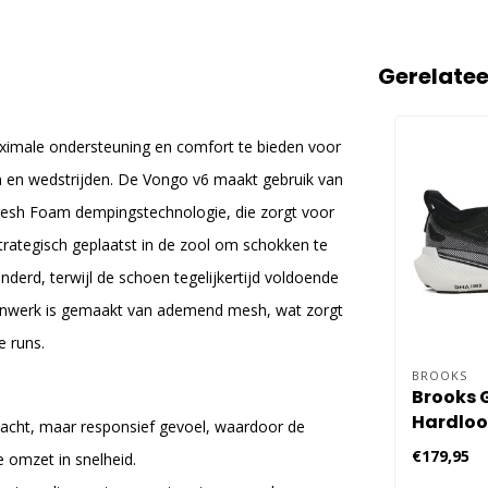
Gerelate
imale ondersteuning en comfort te bieden voor
ngen en wedstrijden. De Vongo v6 maakt gebruik van
esh Foam dempingstechnologie, die zorgt voor
trategisch geplaatst in de zool om schokken te
erd, terwijl de schoen tegelijkertijd voldoende
venwerk is gemaakt van ademend mesh, wat zorgt
e runs.
BROOKS
Brooks G
Hardlo
cht, maar responsief gevoel, waardoor de
Heren -
€179,95
e omzet in snelheid.