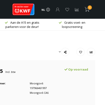
0
NL
Aan de A15 en gratis
Gratis voet- en
parkeren voor de deur!
loopscreening
95
Op voorraad
Incl. btw
mer:
Mvongov6
197966461997
Mvongov6 CA6