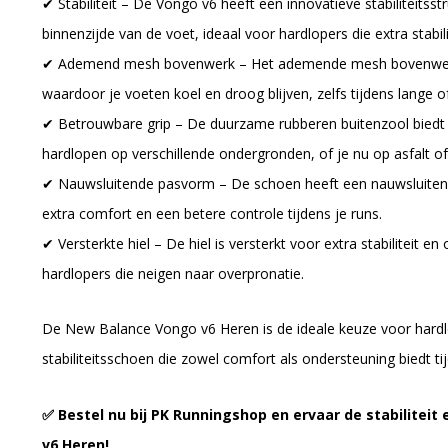
✔ Stabiliteit – De Vongo v6 heeft een innovatieve stabiliteitsst
binnenzijde van de voet, ideaal voor hardlopers die extra stabil
✔ Ademend mesh bovenwerk – Het ademende mesh bovenwerk z
waardoor je voeten koel en droog blijven, zelfs tijdens lange of
✔ Betrouwbare grip – De duurzame rubberen buitenzool biedt 
hardlopen op verschillende ondergronden, of je nu op asfalt o
✔ Nauwsluitende pasvorm – De schoen heeft een nauwsluitend
extra comfort en een betere controle tijdens je runs.
✔ Versterkte hiel – De hiel is versterkt voor extra stabiliteit e
hardlopers die neigen naar overpronatie.
De New Balance Vongo v6 Heren is de ideale keuze voor hardlo
stabiliteitsschoen die zowel comfort als ondersteuning biedt ti
✅ Bestel nu bij PK Runningshop en ervaar de stabilitei
v6 Heren!