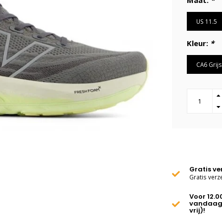
Maat:
*
US 11.5
Kleur:
*
CA6 Grijs
Gratis v
Gratis verz
Voor 12.0
vandaag
vrij)!