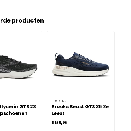
erde producten
BROOKS
ASI
lycerin GTS 23
Brooks Beast GTS 26 2e
Asi
opschoenen
Leest
Ha
 Zwart
Hardloopschoenen
He
€159,95
€16
Heren - Blauw