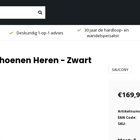
30 jaar de hardloop- en
Aan de A15 en gratis
wandelspecialist
parkeren voor de deur!
choenen Heren - Zwart
SAUCONY
€169,
Artikelnum
EAN Code:
SKU: