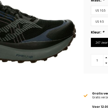
Maat:
*
US 10.5
US 9.5
Kleur:
*
247 zwar
Gratis v
Gratis verz
Voor 12.0