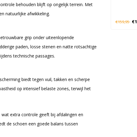
ntrole behouden blijft op ongelijk terrein. Met
 natuurlijke afwikkeling.
€1
€159,95
betrouwbare grip onder uiteenlopende
erige paden, losse stenen en natte rotsachtige
tijdens technische passages.
cherming biedt tegen vuil, takken en scherpe
astheid op intensief belaste zones, terwijl het
 wat extra controle geeft bij afdalingen en
biedt de schoen een goede balans tussen