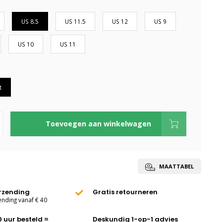
US 8.5
US 11.5
US 12
US 9
US 10
US 11
t
Toevoegen aan winkelwagen
MAATTABEL
erzending
Gratis retourneren
ending vanaf € 40
0 uur besteld =
Deskundig 1-op-1 advies