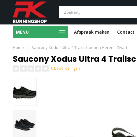
Gratis voet- en
MENU
Afspraak maken
Contact
Deskundig 1-op-1 advies
loopscreening
Home
/
Saucony Xodus Ultra 4 Trailschoenen Heren - Zwart
Saucony Xodus Ultra 4 Trails
0 beoordelingen