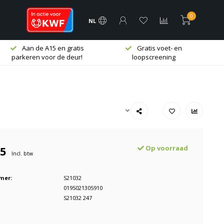
0
NL
Gratis voet- en
Deskundig 1-op-1 advies
loopscreening
95
Op voorraad
Incl. btw
mer:
S21032
0195021305910
S21032 247