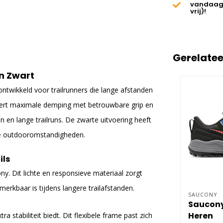
vandaag
vrij)!
Gerelate
n Zwart
ontwikkeld voor trailrunners die lange afstanden
neert maximale demping met betrouwbare grip en
n en lange trailruns. De zwarte uitvoering heeft
ende outdooromstandigheden.
ils
ony
. Dit lichte en responsieve materiaal zorgt
erkbaar is tijdens langere trailafstanden.
SAUCONY
Saucony
Heren
tabiliteit biedt. Dit flexibele frame past zich