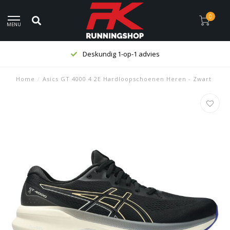
0
MENU
Deskundig 1-op-1 advies
Home
/
Asics GT 4000 4 2E Hardloopschoenen Heren - Zwart