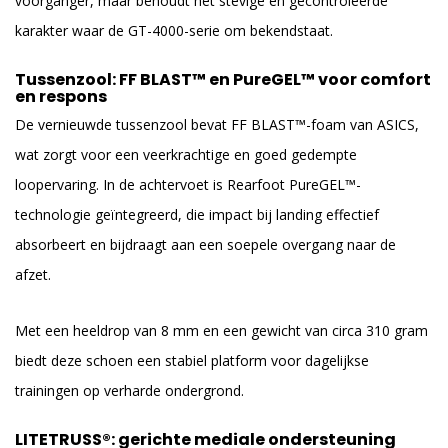
voorganger, maar behoudt het stevige en gecontroleerde
karakter waar de GT-4000-serie om bekendstaat.
Tussenzool: FF BLAST™ en PureGEL™ voor comfort
en respons
De vernieuwde tussenzool bevat FF BLAST™-foam van
ASICS
,
wat zorgt voor een veerkrachtige en goed gedempte
loopervaring. In de achtervoet is Rearfoot PureGEL™-
technologie geïntegreerd, die impact bij landing effectief
absorbeert en bijdraagt aan een soepele overgang naar de
afzet.
Met een heeldrop van 8 mm en een gewicht van circa 310 gram
biedt deze schoen een stabiel platform voor dagelijkse
trainingen op verharde ondergrond.
LITETRUSS®: gerichte mediale ondersteuning