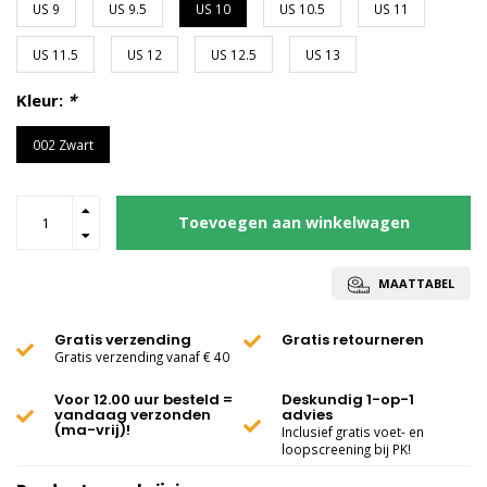
US 9
US 9.5
US 10
US 10.5
US 11
US 11.5
US 12
US 12.5
US 13
Kleur:
*
002 Zwart
Toevoegen aan winkelwagen
MAATTABEL
Gratis verzending
Gratis retourneren
Gratis verzending vanaf € 40
Voor 12.00 uur besteld =
Deskundig 1-op-1
vandaag verzonden
advies
(ma-vrij)!
Inclusief gratis voet- en
loopscreening bij PK!