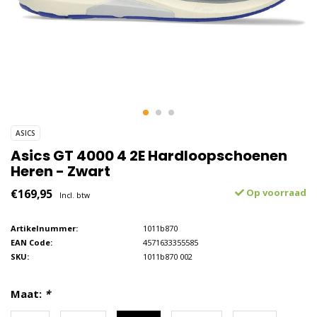
ASICS
Asics GT 4000 4 2E Hardloopschoenen
Heren - Zwart
€169,95
Op voorraad
Incl. btw
Artikelnummer:
1011b870
EAN Code:
4571633355585
SKU:
1011b870 002
Maat:
*