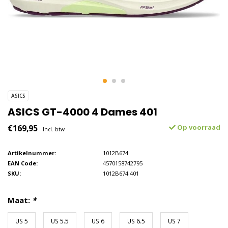
ASICS
ASICS GT-4000 4 Dames 401
€169,95
Op voorraad
Incl. btw
Artikelnummer:
1012B674
EAN Code:
4570158742795
SKU:
1012B674 401
Maat:
*
US 5
US 5.5
US 6
US 6.5
US 7