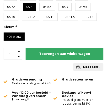
US 7.5
US 8
US 8.5
US 9
US 9.5
US 10
US 10.5
US 11
US 11.5
US 12
Kleur:
*
401 blauw
Toevoegen aan winkelwagen
MAATTABEL
Gratis verzending
Gratis retourneren
Gratis verzending vanaf € 40
Voor 12.00 uur besteld =
Deskundig 1-op-1
vandaag verzonden
advies
(ma-vrij)!
Inclusief gratis voet- en
loopscreening bij PK!