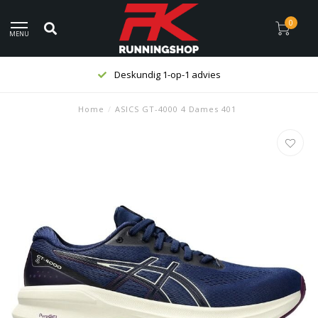
0
MENU
Deskundig 1-op-1 advies
Home
/
ASICS GT-4000 4 Dames 401