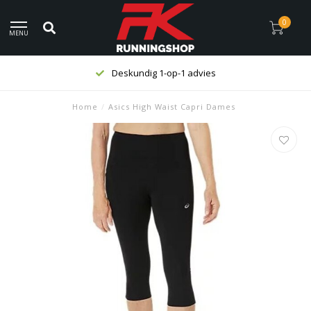
0
MENU
Deskundig 1-op-1 advies
Home
/
Asics High Waist Capri Dames