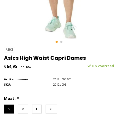
ASICS
Asics High Waist Capri Dames
€64,95
Op voorraad
Incl. btw
Artikelnummer:
2012d006 001
SKU:
2012d006
Maat:
*
S
M
L
XL