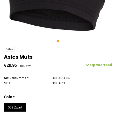
ASICS
Asics Muts
€29,95
Op voorraad
Incl. btw
Artikelnummer:
3013A613 002
SKU:
3013A613
Color:
002 Zwart