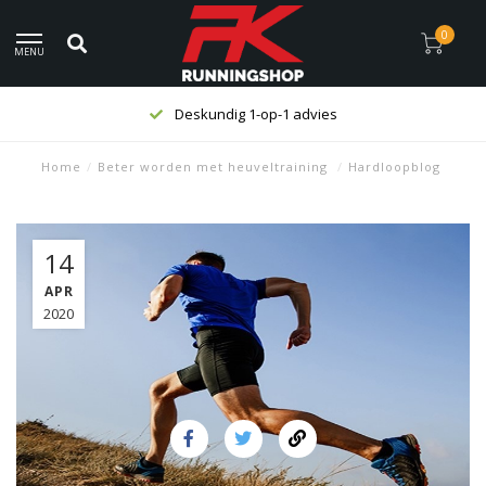
0
MENU
Deskundig 1-op-1 advies
Home
/
Beter worden met heuveltraining
/
Hardloopblog
14
APR
2020