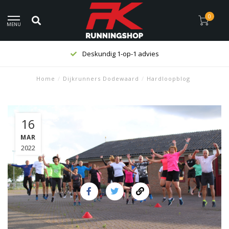
0
MENU
Deskundig 1-op-1 advies
Home
/
Dijkrunners Dodewaard
/
Hardloopblog
16
MAR
2022