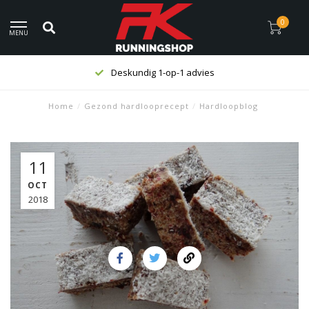
0
MENU
Deskundig 1-op-1 advies
Home
/
Gezond hardlooprecept
/
Hardloopblog
11
OCT
2018