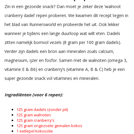
Zin in een gezonde snack? Dan moet je zeker deze ‘walnoot
cranberry dadel’ repen proberen. We kwamen dit recept tegen in
het blad van Runnersworld en probeerde het uit. Ook lekker
wanneer je tijdens een lange duurloop wat wilt eten. Dadels
zitten namelijk bomvol vezels (8 gram per 100 gram dadels).
Verder zijn dadels een bron aan mineralen zoals calcium,
magnesium, ijzer en fosfor. Samen met de walnoten (omega 3,
vitamine E & B6) en cranberry’s (vitamine A, B & C) heb je een
super gezonde snack vol vitamines en mineralen.
Ingrediënten (voor 6 repen):
125 gram dadels (zonder pit)
125 gram walnoten
125 gram cranberry’s
125 gram ongezoete gemalen kokos
1 eetlepel kokosolie