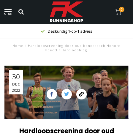
0
MENU
Deskundig 1-op-1 advies
Home
/
Hardloopscreening door oud bondscoach Honore
Hoedt!
/
Hardloopblog
30
DEC
2022
Hardloopscreening door oud