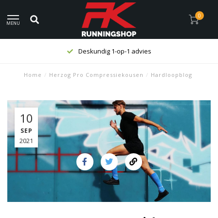
0
MENU
Deskundig 1-op-1 advies
Home
/
Herzog Pro Compressiekousen
/
Hardloopblog
10
SEP
2021