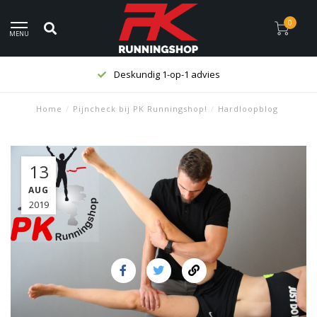
0
MENU
Deskundig 1-op-1 advies
Home
/
Pijncheck bij PK Runningshop!
/
Hardloopblog
13
AUG
2019