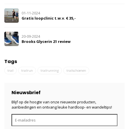
01-11-2024
Gratis loopclinic t.w.v. € 35,-
20-09-2024
Brooks Glycerin 21 review
Tags
trail
trailrun
trailrunning
trailschoenen
Nieuwsbrief
Blijf op de hoogte van onze nieuwste producten,
aanbiedingen en ontvang leuke hardloop- en wandeltips!