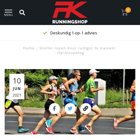
0
MENU
Deskundig 1-op-1 advies
Home
/
Sneller lopen door rustiger te trainen!
/
Hardloopblog
10
JUN
2021