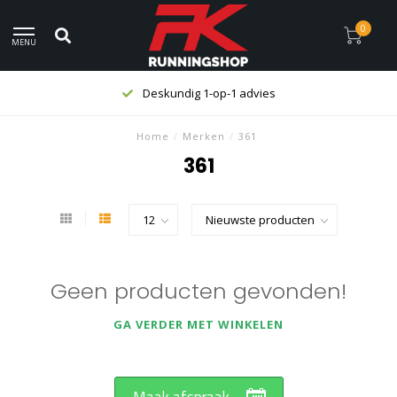
0
MENU
Deskundig 1-op-1 advies
Home
/
Merken
/
361
361
Geen producten gevonden!
GA VERDER MET WINKELEN