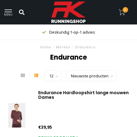
0
MENU
Deskundig 1-op-1 advies
Home
/
Merken
/
Endurance
Endurance
Endurance Hardloopshirt lange mouwen
Dames
€39,95