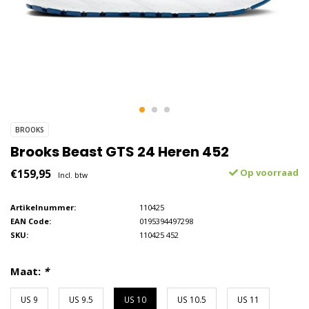
BROOKS
Brooks Beast GTS 24 Heren 452
€159,95
Op voorraad
Incl. btw
Artikelnummer:
110425
EAN Code:
0195394497298
SKU:
110425 452
Maat:
*
US 9
US 9.5
US 10
US 10.5
US 11