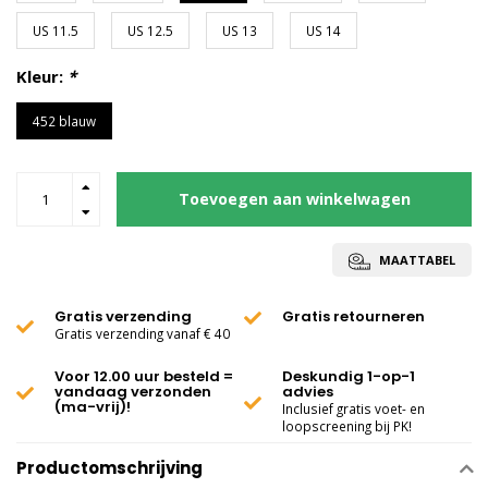
US 11.5
US 12.5
US 13
US 14
Kleur:
*
452 blauw
Toevoegen aan winkelwagen
MAATTABEL
Gratis verzending
Gratis retourneren
Gratis verzending vanaf € 40
Voor 12.00 uur besteld =
Deskundig 1-op-1
vandaag verzonden
advies
(ma-vrij)!
Inclusief gratis voet- en
loopscreening bij PK!
Productomschrijving