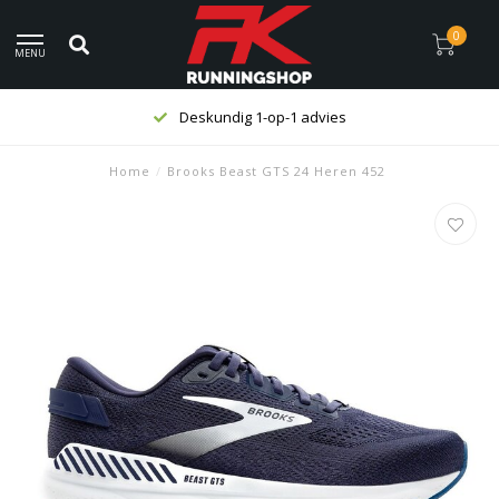
0
MENU
Deskundig 1-op-1 advies
Home
/
Brooks Beast GTS 24 Heren 452