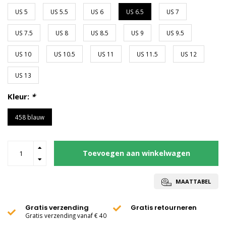
US 5
US 5.5
US 6
US 6.5
US 7
US 7.5
US 8
US 8.5
US 9
US 9.5
US 10
US 10.5
US 11
US 11.5
US 12
US 13
Kleur:
*
458 blauw
Toevoegen aan winkelwagen
MAATTABEL
Gratis verzending
Gratis retourneren
Gratis verzending vanaf € 40