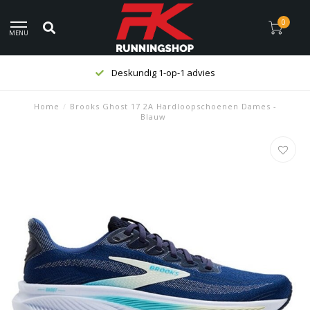
0
MENU
Deskundig 1-op-1 advies
Home
/
Brooks Ghost 17 2A Hardloopschoenen Dames -
Blauw