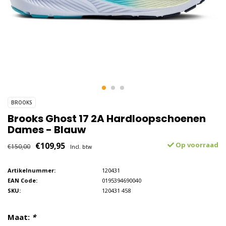
BROOKS
Brooks Ghost 17 2A Hardloopschoenen
Dames - Blauw
€109,95
Op voorraad
€150,00
Incl. btw
Artikelnummer:
120431
EAN Code:
0195394690040
SKU:
120431 458
Maat:
*