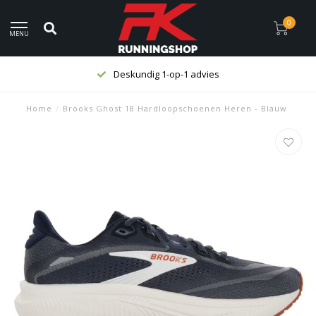
0
MENU
Deskundig 1-op-1 advies
Home
/
Brooks Ghost 18 Hardloopschoenen Heren - Blauw