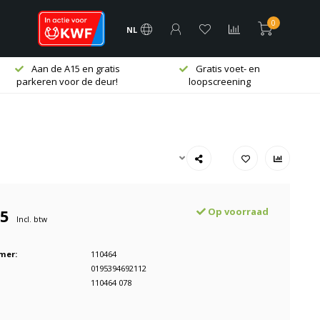
0
NL
Aan de A15 en gratis
Gratis voet- en
parkeren voor de deur!
loopscreening
95
Op voorraad
Incl. btw
mer:
110464
0195394692112
110464 078