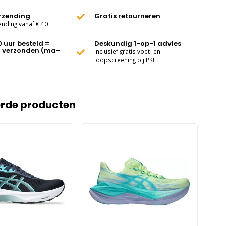
erzending
Gratis retourneren
ending vanaf € 40
0 uur besteld =
Deskundig 1-op-1 advies
 verzonden (ma-
Inclusief gratis voet- en
loopscreening bij PK!
erde producten