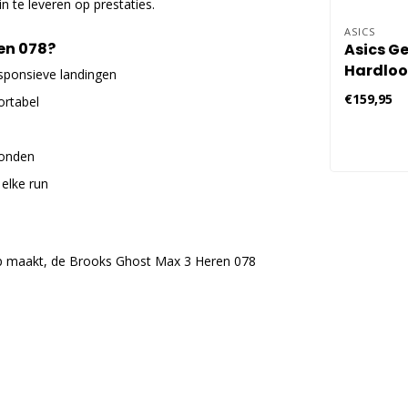
n te leveren op prestaties.
ASICS
en 078?
Asics Ge
Hardlo
sponsieve landingen
Heren -
€159,95
rtabel
ronden
elke run
op maakt, de Brooks Ghost Max 3 Heren 078