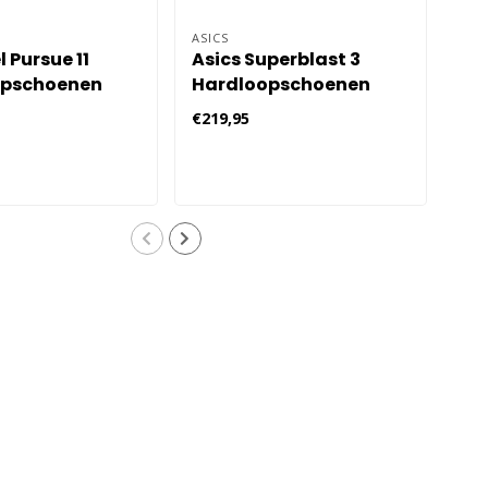
ASICS
KAR
l Pursue 11
Asics Superblast 3
Ka
opschoenen
Hardloopschoenen
Ha
 Blauw
Heren - Groen
Her
€219,95
€16