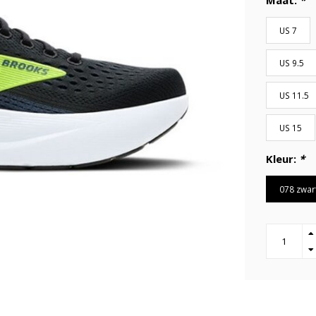
Maat:
*
US 7
US 9.5
US 11.5
US 15
Kleur:
*
078 zwar