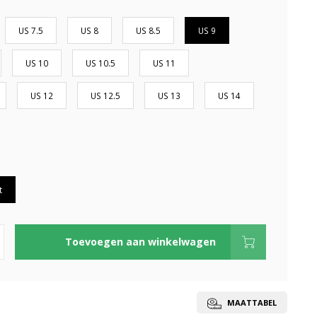
US 7.5
US 8
US 8.5
US 9
US 10
US 10.5
US 11
US 12
US 12.5
US 13
US 14
t
Toevoegen aan winkelwagen
MAATTABEL