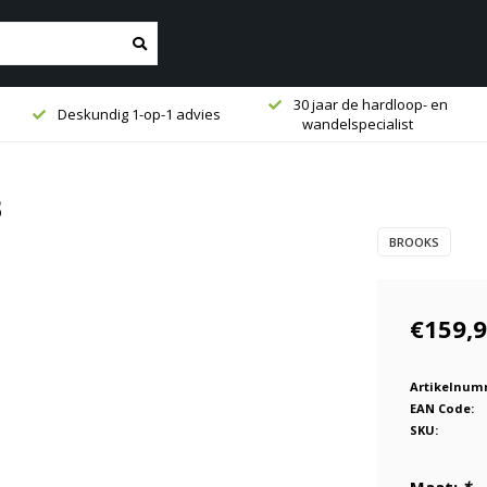
30 jaar de hardloop- en
Deskundig 1-op-1 advies
wandelspecialist
8
BROOKS
€159,
Artikelnum
EAN Code:
SKU: