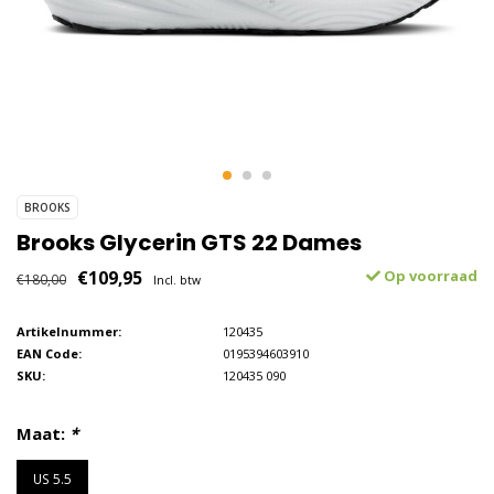
BROOKS
Brooks Glycerin GTS 22 Dames
€109,95
Op voorraad
€180,00
Incl. btw
Artikelnummer:
120435
EAN Code:
0195394603910
SKU:
120435 090
Maat:
*
US 5.5