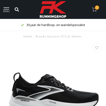
0
MENU
30 jaar de hardloop- en wandelspecialist
Home
/
Brooks Glycerin GTS 22 Dames