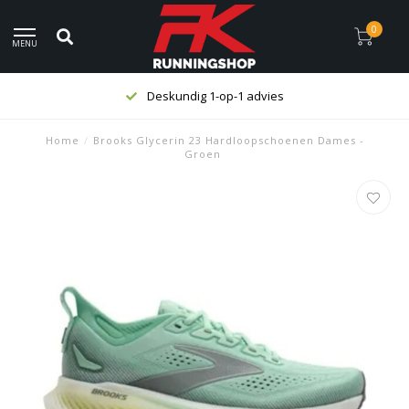
0
MENU
Deskundig 1-op-1 advies
Home
/
Brooks Glycerin 23 Hardloopschoenen Dames -
Groen