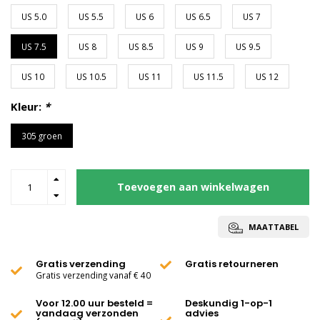
US 5.0
US 5.5
US 6
US 6.5
US 7
US 7.5
US 8
US 8.5
US 9
US 9.5
US 10
US 10.5
US 11
US 11.5
US 12
Kleur:
*
305 groen
Toevoegen aan winkelwagen
MAATTABEL
Gratis verzending
Gratis retourneren
Gratis verzending vanaf € 40
Voor 12.00 uur besteld =
Deskundig 1-op-1
vandaag verzonden
advies