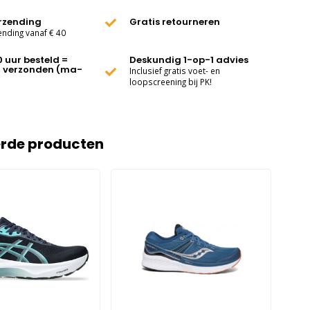
erzending
Gratis retourneren
ending vanaf € 40
0 uur besteld =
Deskundig 1-op-1 advies
 verzonden (ma-
Inclusief gratis voet- en
loopscreening bij PK!
erde producten