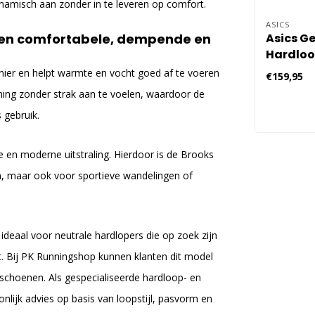
namisch aan zonder in te leveren op comfort.
ASICS
Asics Ge
 een comfortabele, dempende en
Hardlo
Heren -
ier en helpt warmte en vocht goed af te voeren
€159,95
ning zonder strak aan te voelen, waardoor de
 gebruik.
 en moderne uitstraling. Hierdoor is de Brooks
gen, maar ook voor sportieve wandelingen of
deaal voor neutrale hardlopers die op zoek zijn
t. Bij PK Runningshop kunnen klanten dit model
schoenen. Als gespecialiseerde hardloop- en
lijk advies op basis van loopstijl, pasvorm en