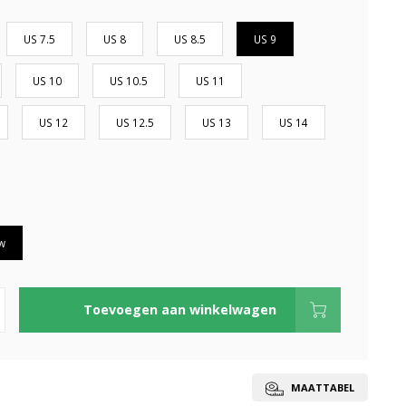
US 7.5
US 8
US 8.5
US 9
US 10
US 10.5
US 11
US 12
US 12.5
US 13
US 14
w
Toevoegen aan winkelwagen
MAATTABEL