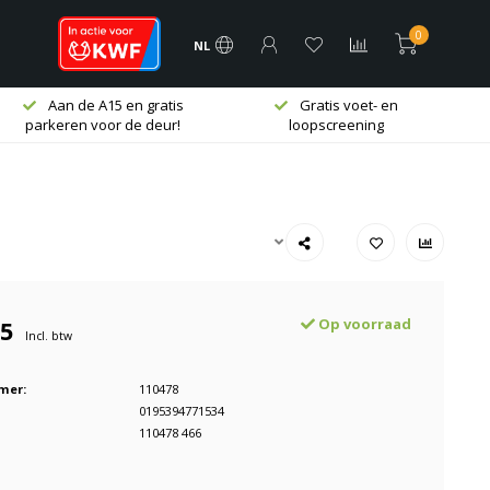
0
NL
Aan de A15 en gratis
Gratis voet- en
parkeren voor de deur!
loopscreening
95
Op voorraad
Incl. btw
mer:
110478
0195394771534
110478 466