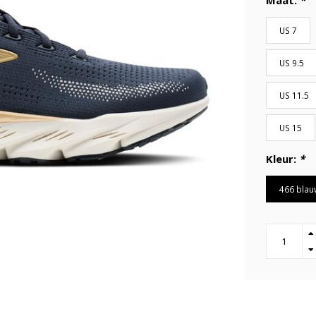
Maat:
*
US 7
US 9.5
US 11.5
US 15
Kleur:
*
466 blau