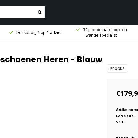
30 jaar de hardloop- en
Deskundig 1-op-1 advies
wandelspecialist
pschoenen Heren - Blauw
BROOKS
€179,
Artikelnum
EAN Code:
SKU: