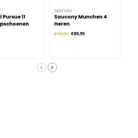
SAUCONY
KAR
l Pursue 11
Saucony Munchen 4
Ka
opschoenen
Heren
Ha
 Blauw
Her
€89,95
€16
€150,00