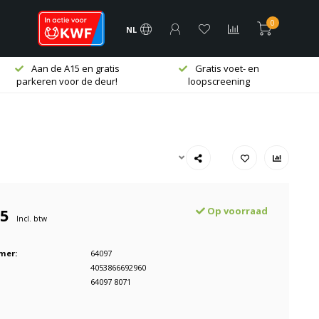
0
NL
Aan de A15 en gratis
Gratis voet- en
parkeren voor de deur!
loopscreening
95
Op voorraad
Incl. btw
mer:
64097
4053866692960
64097 8071