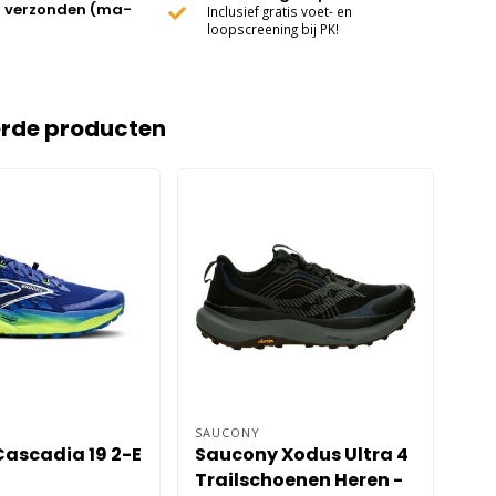
 verzonden (ma-
Inclusief gratis voet- en
loopscreening bij PK!
erde producten
SAUCONY
LA 
Cascadia 19 2-E
Saucony Xodus Ultra 4
La
Trailschoenen Heren -
He