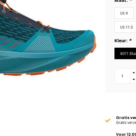
Maat:
*
US 9
US 11.5
Kleur:
*
8071 Bla
Gratis v
Gratis verz
Voor 12.0