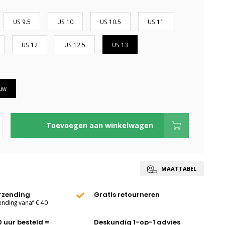
US 9.5
US 10
US 10.5
US 11
US 12
US 12.5
US 13
uw
Toevoegen aan winkelwagen
MAATTABEL
erzending
Gratis retourneren
ending vanaf € 40
0 uur besteld =
Deskundig 1-op-1 advies