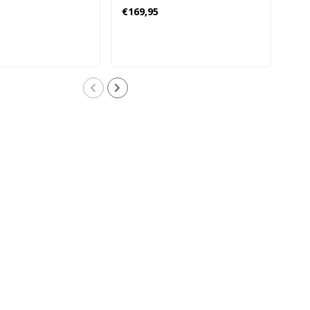
Zwart
€169,95
€16