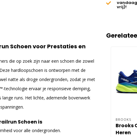
vandaag
vrij)!
Gerelate
lrun Schoen voor Prestaties en
nners die op zoek zijn naar een schoen die zowel
en. Deze hardloopschoen is ontworpen met de
el natte als droge ondergronden, zodat je met
p™-technologie ervaar je responsieve demping,
ns lange runs. Het lichte, ademende bovenwerk
inspanningen.
BROOKS
ailrun Schoen is
Brooks 
heid voor alle ondergronden.
Heren