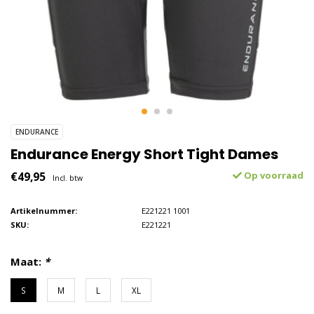
ENDURANCE
Endurance Energy Short Tight Dames
€49,95
Op voorraad
Incl. btw
Artikelnummer:
E221221 1001
SKU:
E221221
Maat:
*
S
M
L
XL