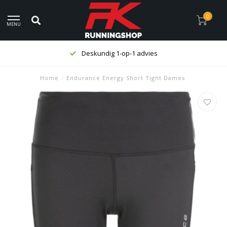
0
MENU
Deskundig 1-op-1 advies
Home
/
Endurance Energy Short Tight Dames