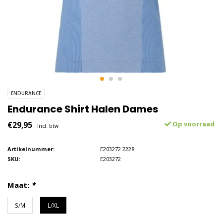
ENDURANCE
Endurance Shirt Halen Dames
€29,95
Op voorraad
Incl. btw
Artikelnummer:
E203272 2228
SKU:
E203272
Maat:
*
S/M
L/XL