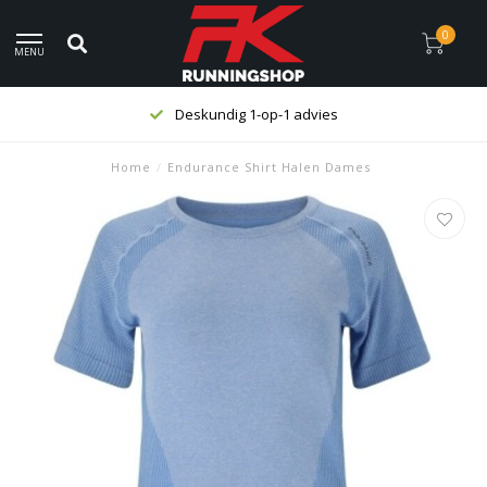
0
MENU
Deskundig 1-op-1 advies
Home
/
Endurance Shirt Halen Dames