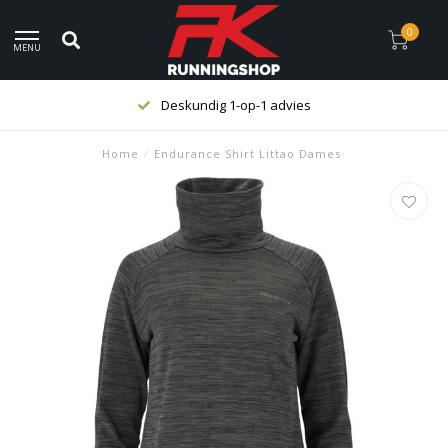
0
MENU
Deskundig 1-op-1 advies
Home
/
Endurance Shirt Littao Dames