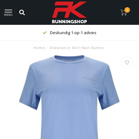
0
MENU
Deskundig 1-op-1 advies
Home
/
Endurance Shirt Nan Dames