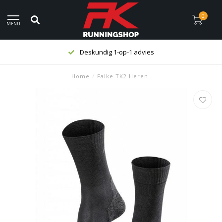
0
MENU
Deskundig 1-op-1 advies
Home
/
Falke TK2 Heren