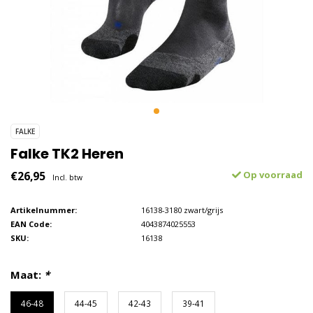
FALKE
Falke TK2 Heren
€26,95
Op voorraad
Incl. btw
Artikelnummer:
16138-3180 zwart/grijs
EAN Code:
4043874025553
SKU:
16138
Maat:
*
46-48
44-45
42-43
39-41