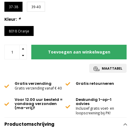
37-38
39-40
Kleur:
*
8018 Oranje
Toevoegen aan winkelwagen
MAATTABEL
Gratis verzending
Gratis retourneren
Gratis verzending vanaf € 40
Voor 12.00 uur besteld =
Deskundig 1-op-1
vandaag verzonden
advies
(ma-vrij)!
Inclusief gratis voet- en
loopscreening bij PK!
Productomschrijving