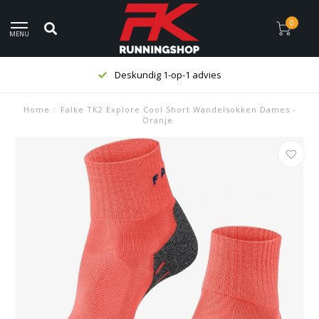
0
MENU
Deskundig 1-op-1 advies
Home
/
Falke TK2 Explore Cool Short Wandelsokken Dames -
Oranje