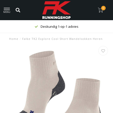
0
MENU
Deskundig 1-op-1 advies
Home
/
Falke TK2 Explore Cool Short Wandelsokken Heren