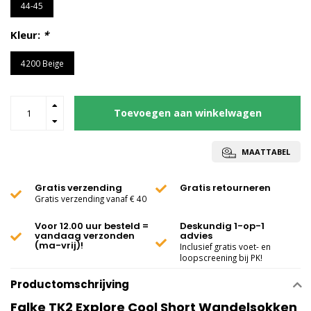
44-45
Kleur:
*
4200 Beige
Toevoegen aan winkelwagen
MAATTABEL
Gratis verzending
Gratis retourneren
Gratis verzending vanaf € 40
Voor 12.00 uur besteld =
Deskundig 1-op-1
vandaag verzonden
advies
(ma-vrij)!
Inclusief gratis voet- en
loopscreening bij PK!
Productomschrijving
Falke TK2 Explore Cool Short Wandelsokken