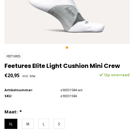
FEETURES
Feetures Elite Light Cushion Mini Crew
€20,95
Op voorraad
Incl. btw
Artikelnummer:
e90331584 wit
SKU:
e90331584
Maat:
*
XL
M
L
S