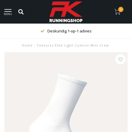
0
MENU
Deskundig 1-op-1 advies
Home
/
Feetures Elite Light Cushion Mini Crew