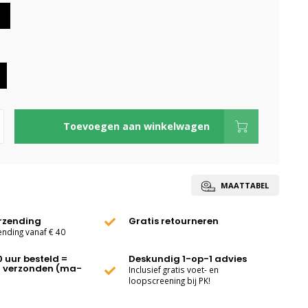
Toevoegen aan winkelwagen
MAATTABEL
erzending
Gratis retourneren
ending vanaf € 40
0 uur besteld =
Deskundig 1-op-1 advies
 verzonden (ma-
Inclusief gratis voet- en
loopscreening bij PK!