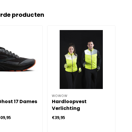
erde producten
WOWOW
END
Ghost 17 Dames
Hardloopvest
Ru
Verlichting
ha
09,95
€39,95
€25,