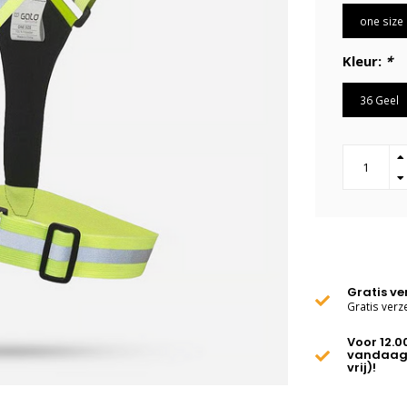
one size
Kleur:
*
36 Geel
Gratis v
Gratis verz
Voor 12.0
vandaag
vrij)!