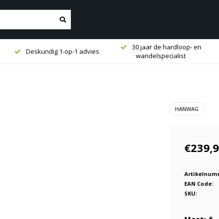
30 jaar de hardloop- en
Deskundig 1-op-1 advies
wandelspecialist
HANWAG
€239,
Artikelnum
EAN Code:
SKU: