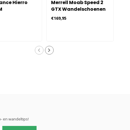
ance Hierro
Merrell Moab Speed 2
Br
M
GTX Wandelschoenen
Da
schoenen
Dames - Beige
€169,95
€13
Grijs
- en wandeltips!