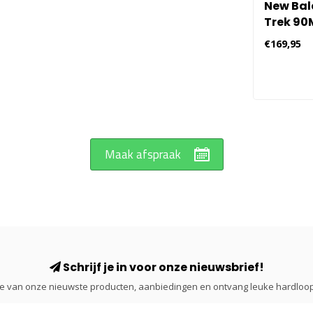
New Bal
Trek 90
Wandel
€169,95
Dames - 
Maak afspraak
Schrijf je in voor onze nieuwsbrief!
gte van onze nieuwste producten, aanbiedingen en ontvang leuke hardloop