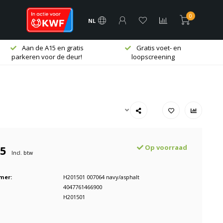
0
NL
Aan de A15 en gratis
Gratis voet- en
parkeren voor de deur!
loopscreening
95
Op voorraad
Incl. btw
mer:
H201501 007064 navy/asphalt
4047761466900
H201501