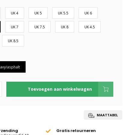
UK 4
UK 5
UK 5.5
UK 6
UK 7
UK 7.5
UK 8
UK 4.5
UK 8.5
avy/asphalt
Toevoegen aan winkelwagen
MAATTABEL
erzending
Gratis retourneren