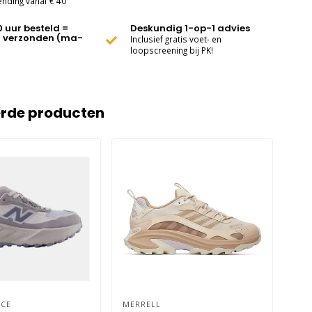
ending vanaf € 40
0 uur besteld =
Deskundig 1-op-1 advies
 verzonden (ma-
Inclusief gratis voet- en
loopscreening bij PK!
erde producten
CE
MERRELL
BRO