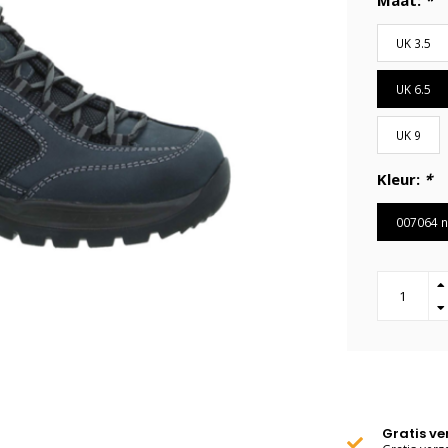
Maat:
*
UK 3.5
UK 6.5
UK 9
Kleur:
*
007064 n
Gratis v