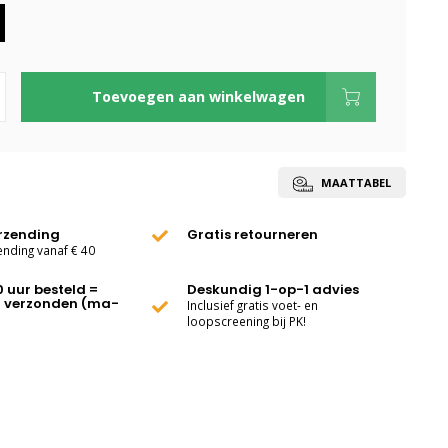
Toevoegen aan winkelwagen
MAATTABEL
erzending
Gratis retourneren
ending vanaf € 40
0 uur besteld =
Deskundig 1-op-1 advies
 verzonden (ma-
Inclusief gratis voet- en
loopscreening bij PK!