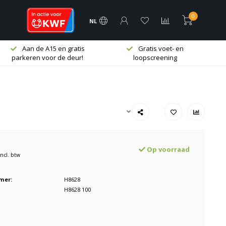
0
NL
Aan de A15 en gratis
Gratis voet- en
parkeren voor de deur!
loopscreening
Op voorraad
Incl. btw
mer:
H8628
H8628 100