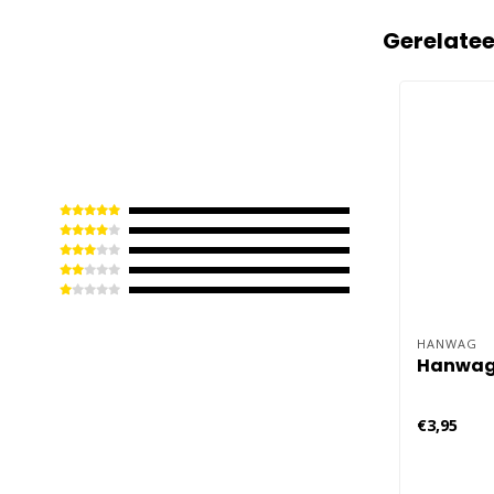
Gerelate
HANWAG
Hanwag 
€3,95