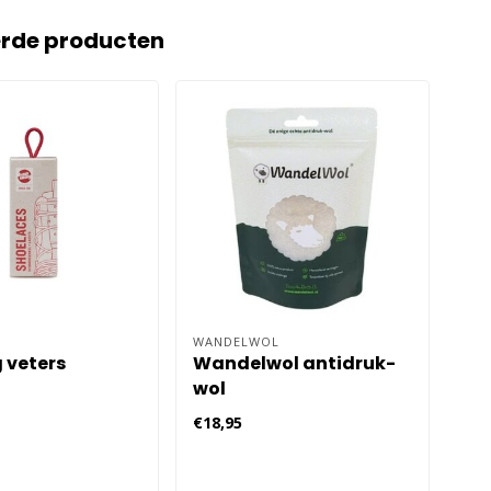
erde producten
WANDELWOL
ICE
veters
Wandelwol antidruk-
Ic
wol
Sp
€18,95
€11