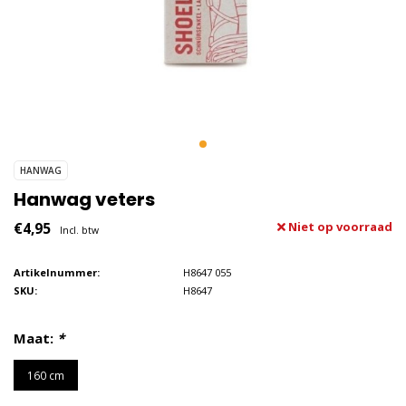
HANWAG
Hanwag veters
€4,95
Niet op voorraad
Incl. btw
Artikelnummer:
H8647 055
SKU:
H8647
Maat:
*
160 cm