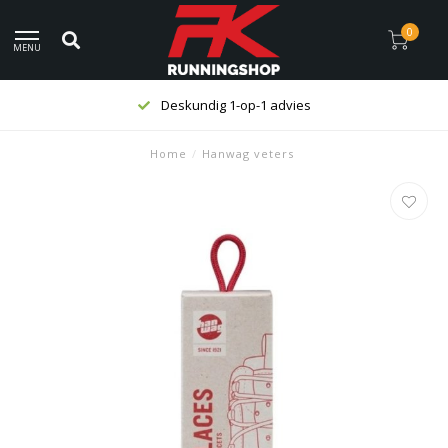
0
MENU
Deskundig 1-op-1 advies
Home
/
Hanwag veters