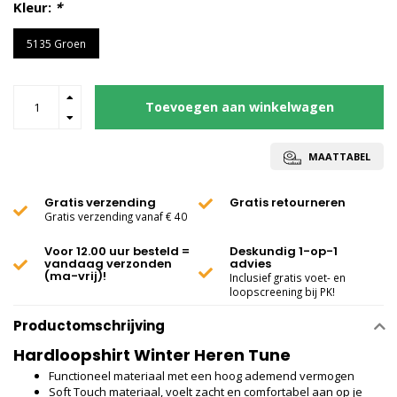
Kleur:
*
5135 Groen
Toevoegen aan winkelwagen
MAATTABEL
Gratis verzending
Gratis retourneren
Gratis verzending vanaf € 40
Voor 12.00 uur besteld =
Deskundig 1-op-1
vandaag verzonden
advies
(ma-vrij)!
Inclusief gratis voet- en
loopscreening bij PK!
Productomschrijving
Hardloopshirt Winter Heren Tune
Functioneel materiaal met een hoog ademend vermogen
Soft Touch materiaal, voelt zacht en comfortabel aan op je