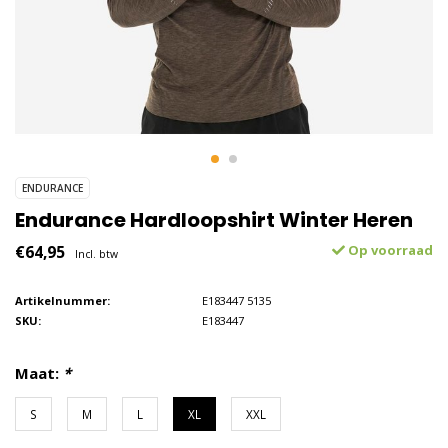
ENDURANCE
Endurance Hardloopshirt Winter Heren
€64,95
Op voorraad
Incl. btw
Artikelnummer:
E183447 5135
SKU:
E183447
Maat:
*
S
M
L
XL
XXL