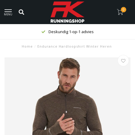
0
MENU
Deskundig 1-op-1 advies
Home
/
Endurance Hardloopshirt Winter Heren