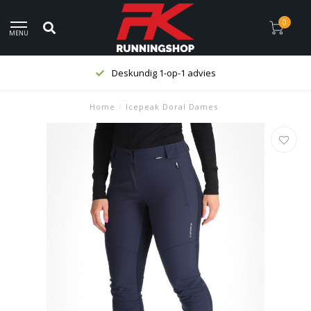
0
MENU
Deskundig 1-op-1 advies
Home
/
Icepeak Doral Dames