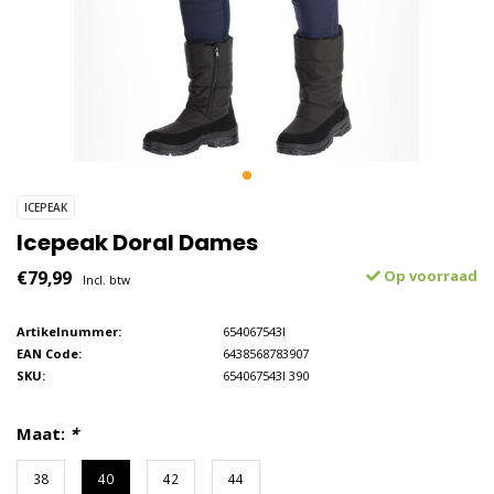
ICEPEAK
Icepeak Doral Dames
€79,99
Op voorraad
Incl. btw
Artikelnummer:
654067543I
EAN Code:
6438568783907
SKU:
654067543I 390
Maat:
*
38
40
42
44