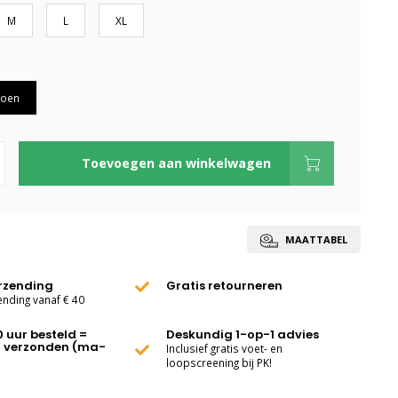
M
L
XL
roen
Toevoegen aan winkelwagen
MAATTABEL
erzending
Gratis retourneren
ending vanaf € 40
0 uur besteld =
Deskundig 1-op-1 advies
 verzonden (ma-
Inclusief gratis voet- en
loopscreening bij PK!