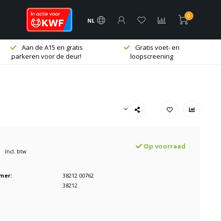
0
NL
Aan de A15 en gratis
Gratis voet- en
parkeren voor de deur!
loopscreening
Op voorraad
Incl. btw
mer:
38212 00762
38212