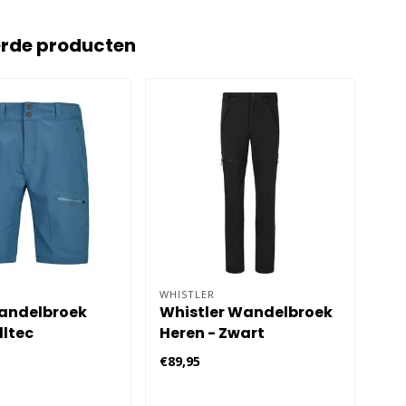
erde producten
WHISTLER
KIL
andelbroek
Whistler Wandelbroek
Kil
lltec
Heren - Zwart
€89,95
€49