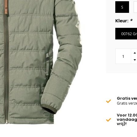
S
Kleur:
*
00762 G
Gratis v
Gratis verz
Voor 12.0
vandaag
vrij)!